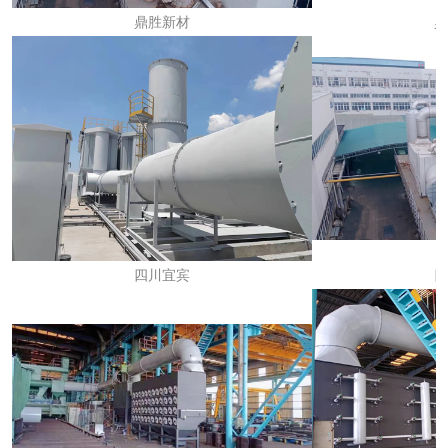
鼎胜新材
鼎
四川宜宾
四