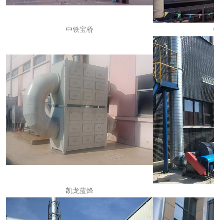
中铁宝桥
中
凯龙蓝烽