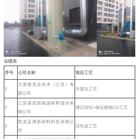
业绩表
序号
公司名称
项目工艺
大赛璐安全技术（江苏）有
1
冷凝法工艺
限公司
江苏鼎胜新能源材料股份有
2
沸石转轮+催化燃烧CO工艺
限公司
凯龙蓝烽新材料科技有限公
3
活性炭工艺
司