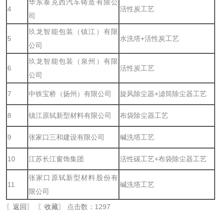
华东泰克西汽车铸造有限公
4
活性炭工艺
司
玖龙智能包装（镇江）有限
5
水洗塔+活性炭工艺
公司
玖龙智能包装（泉州）有限
6
活性炭工艺
公司
7
中铁宝桥（扬州）有限公司
旋风除尘器+滤筒除尘器工艺
8
镇江原轼新型材料有限公司
布袋除尘器工艺
9
张家口三和建设有限公司
碱洗塔工艺
10
江苏长江窗饰集团
活性碳工艺+布袋除尘器工艺
张家口原轼新型材料股份有
11
碱洗塔工艺
限公司
〖
返回
〗 〖
收藏
〗 点击数：1297